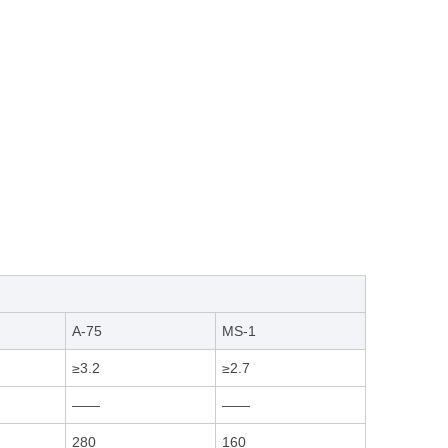
A-75
MS-1
≥3.2
≥2.7
——
——
280
160