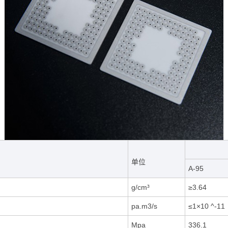
单位
A-95
g/cm³
≥3.64
pa.m3/s
≤1×10 ^-11
Mpa
336.1