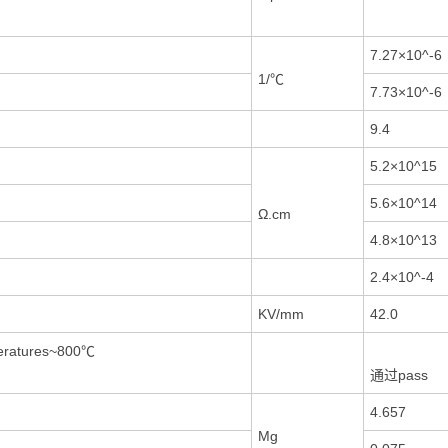
7.27×10^-6
1/℃
7.73×10^-6
9.4
5.2×10^15
5.6×10^14
Ω.cm
4.8×10^13
2.4×10^-4
KV/mm
42.0
eratures~800℃
通过pass
4.657
Mg